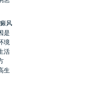
癜风
因是
环境
生活
方
高生