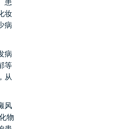
。患
化妆
少病
发病
郁等
，从
癜风
化物
响患