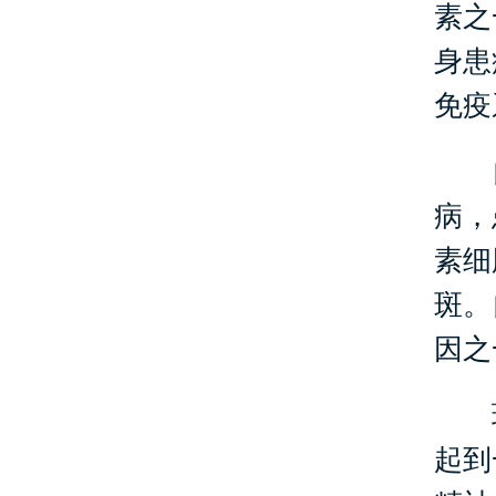
素之
身患
免疫
自
病，
素细
斑。
因之
环
起到