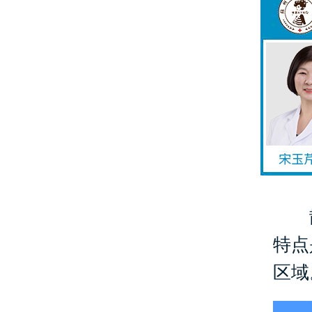
散
特点
区域