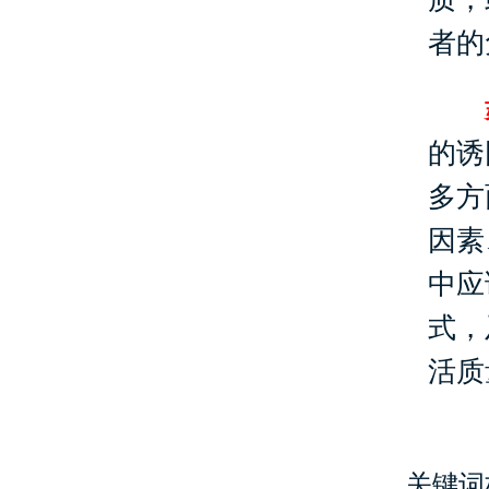
者的
的诱
多方
因素
中应
式，
活质
关键词