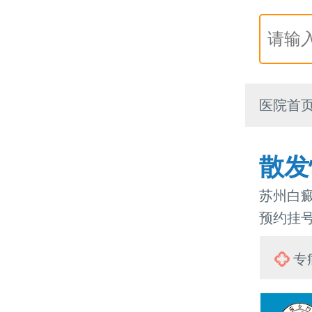
医院首
散发
苏州白癜
预约挂号热
专