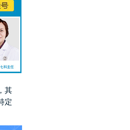
，其
特定