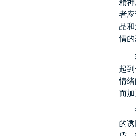
精神
者应
品和
情的
精
起到
情绪
而加
营
的诱
质，