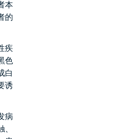
者本
者的
性疾
黑色
成白
要诱
发病
触、