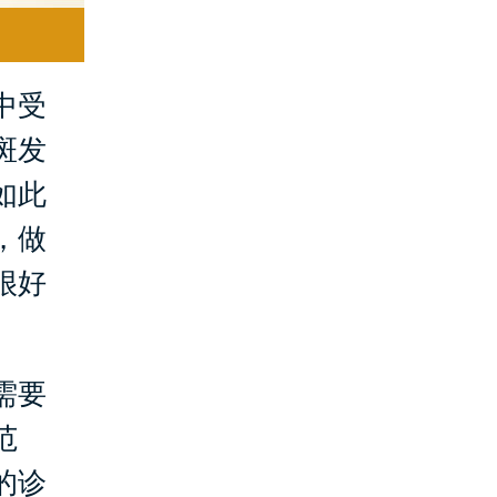
中受
斑发
如此
，做
很好
需要
范
的诊