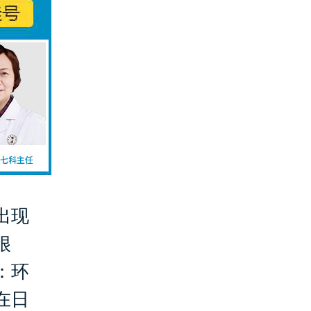
出现
很
：环
在日