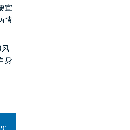
便宜
病情
癜风
自身
20