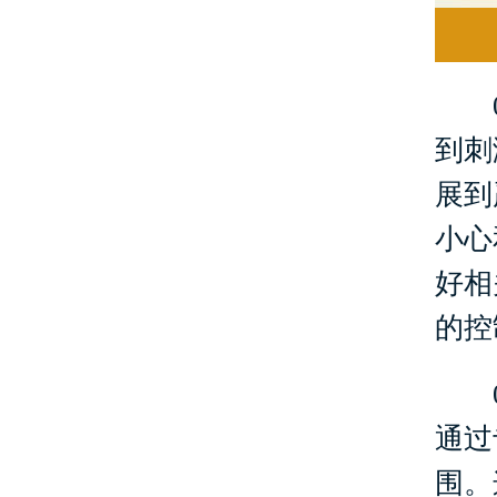
01
到刺
展到
小心
好相
的控
02
通过
围。