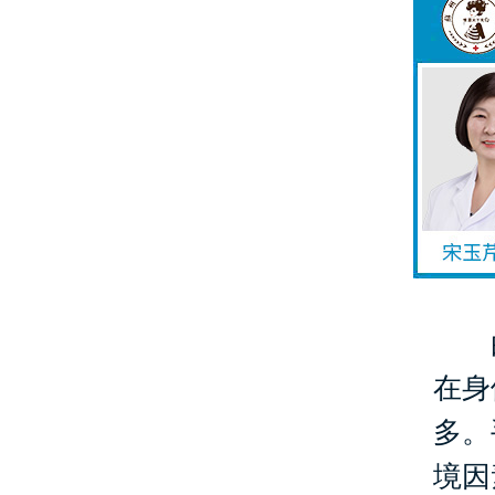
白
在身
多。
境因