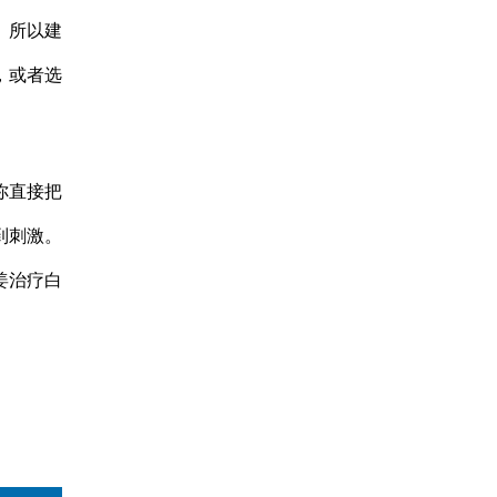
。所以建
，或者选
你直接把
到刺激。
姜治疗白