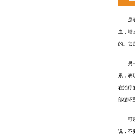
是姜属
血，增
的。它
另一方
累，表
在治疗
部循环
可以解
说，不