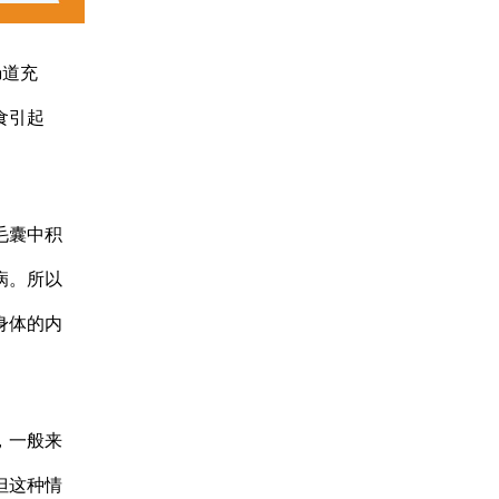
肠道充
食引起
毛囊中积
病。所以
身体的内
，一般来
但这种情