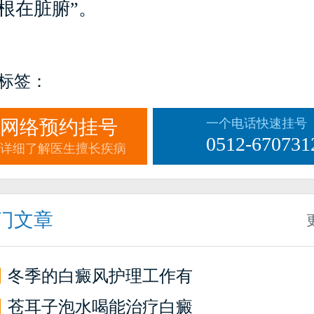
根在脏腑”。
标签：
网络预约挂号
一个电话快速挂号
0512-670731
详细了解医生擅长疾病
门文章
】
冬季的白癜风护理工作有
】
苍耳子泡水喝能治疗白癜