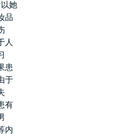
以她
妆品
伤
于人
习
果患
由于
失
患有
男
等内