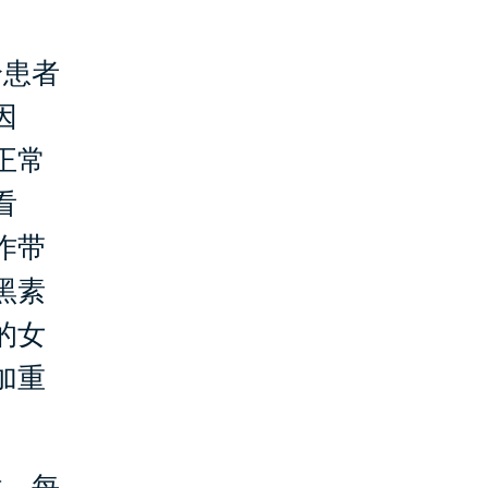
患者
因
正常
看
作带
黑素
的女
加重
。每