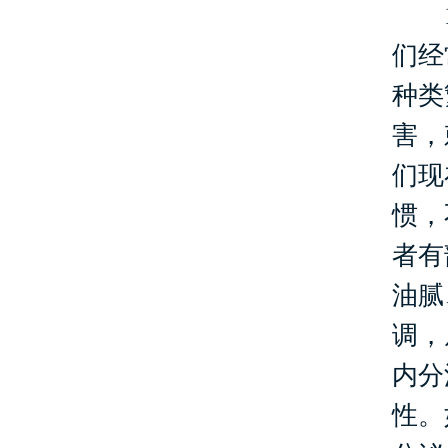
1、
们经
种类
害，
们现
惯，
者有
油腻
调，
内分
性。