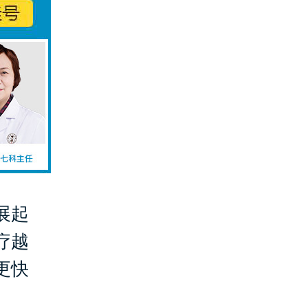
展起
疗越
更快