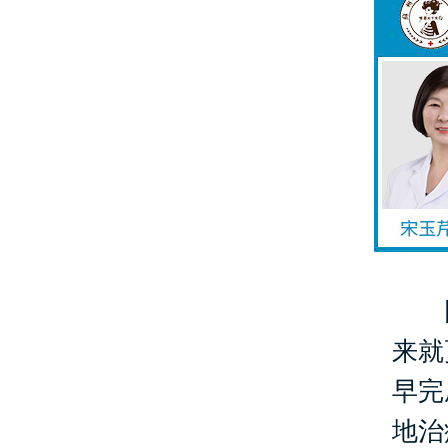
因
来就
早完
地治