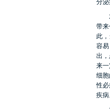
分泌
2、
带来
此，
容易
出，
来一
细胞
性必
疾病
3、