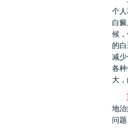
个人
白癜
候，
的白
减少
各种
大，
地治
问题