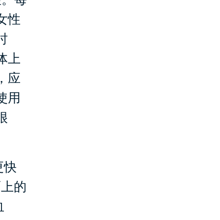
女性
时
体上
，应
使用
很
更快
面上的
血