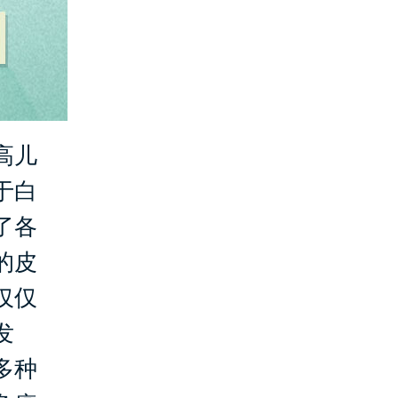
高儿
于白
了各
的皮
仅仅
发
多种