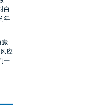
对白
的年
白癜
癜风应
们一