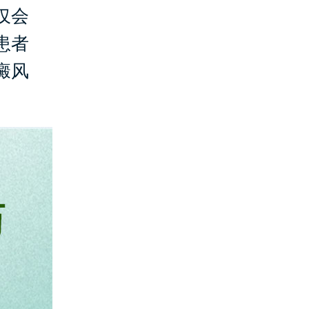
仅会
患者
癜风