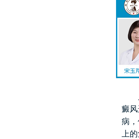
儿
癜风
病，
上的