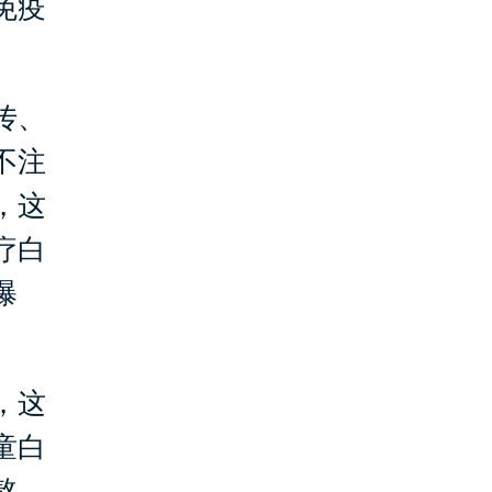
免疫
传、
不注
，这
疗白
曝
，这
童白
熬