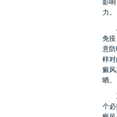
影响
力。
二
免疫
意防
样对
癜风
晒。
三
个必
癜风