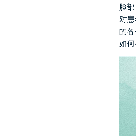
脸部
对患
的各
如何