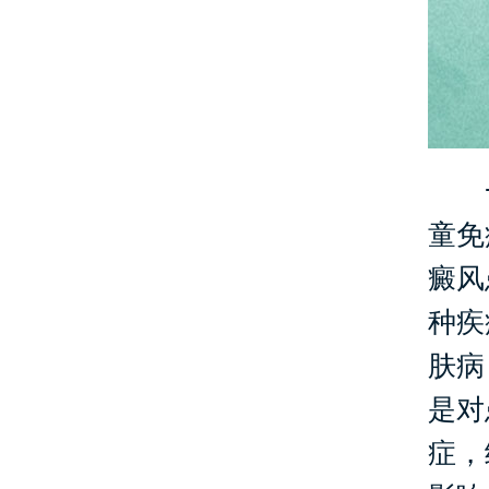
一
童免
癜风
种疾
肤病
是对
症，